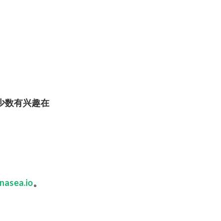
少数有
兴
趣在
nasea.io
。