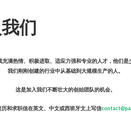
入我们
找充
满热
情、
积
极
进
取、适
应
力
强
和
专业
的人才，他
们
是
我
们刚刚创
建的行
业
中从基
础
到大
规
模生
产
的人。
这
是加入我
们
不断壮大的
创
始
团队
的机会。
简历
和求
职
信在英文、中文或西班牙文上写信
contact@pa