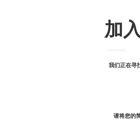
加
我
们
正在
寻
请
将您的